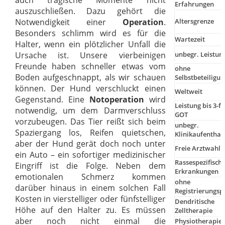
auch tragische Momente nicht
Erfahrungen
auszuschließen. Dazu gehört die
Altersgrenze
Notwendigkeit einer
Operation
.
Besonders schlimm wird es für die
Wartezeit
Halter, wenn ein plötzlicher Unfall die
unbegr. Leistun
Ursache ist. Unsere vierbeinigen
Freunde haben schneller etwas vom
ohne
Boden aufgeschnappt, als wir schauen
Selbstbeteiligun
können. Der Hund verschluckt einen
Weltweit
Gegenstand. Eine
Notoperation
wird
Leistung bis 3-f
notwendig, um dem Darmverschluss
GOT
vorzubeugen. Das Tier reißt sich beim
unbegr.
Spaziergang los, Reifen quietschen,
Klinikaufenthal
aber der Hund gerät doch noch unter
Freie Arztwahl
ein Auto – ein sofortiger medizinischer
Rassespezifisch
Eingriff ist die Folge. Neben dem
Erkrankungen
emotionalen Schmerz kommen
ohne
darüber hinaus in einem solchen Fall
Registrierungspf
Kosten in vierstelliger oder fünfstelliger
Dendritische
Höhe auf den Halter zu. Es müssen
Zelltherapie
aber noch nicht einmal die
Physiotherapie